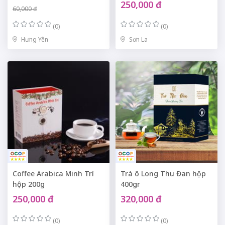
250,000 đ
60,000 đ
(0)
(0)
Hưng Yên
Sơn La
Coffee Arabica Minh Trí
Trà ô Long Thu Đan hộp
hộp 200g
400gr
250,000 đ
320,000 đ
(0)
(0)