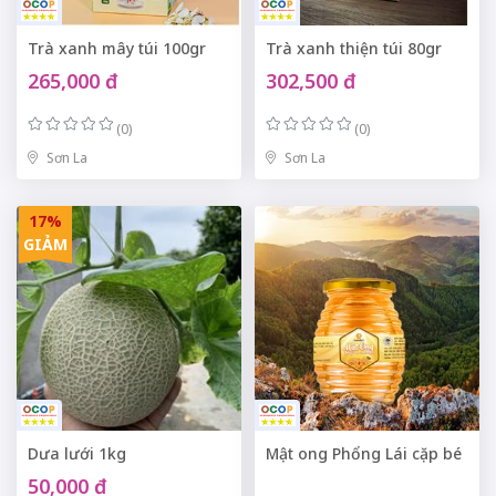
Trà xanh mây túi 100gr
Trà xanh thiện túi 80gr
265,000 đ
302,500 đ
(0)
(0)
Sơn La
Sơn La
17%
GIẢM
Dưa lưới 1kg
Mật ong Phổng Lái cặp bé
50,000 đ