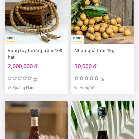
Vòng tay hương trầm 108
Nhãn quả tươi 1kg
hạt
2,000,000 đ
30,000 đ
(0)
(0)
Quảng Nam
Hưng Yên