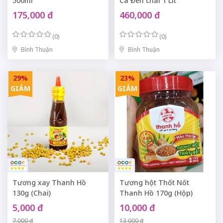
500ml
Cá Đen chai 1 Lít
175,000 đ
460,000 đ
(0)
(0)
Bình Thuận
Bình Thuận
29%
23%
GIẢM
GIẢM
Tương xay Thanh Hồ
Tương hột Thốt Nốt
130g (Chai)
Thanh Hồ 170g (Hộp)
5,000 đ
10,000 đ
7,000 đ
13,000 đ