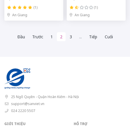
(1)
(1)
An Giang
An Giang
Đầu
Trước
1
2
3
...
Tiếp
Cuối
25 Ngô Quyền - Quận Hoàn Kiếm - Hà Nội
support@sanviet.vn
024 2220 5507
GIỚI THIỆU
HỖ TRỢ