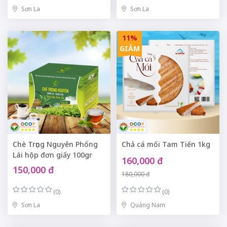
Sơn La
Sơn La
11%
GIẢM
Chè Trọng Nguyên Phổng
Chả cá mối Tam Tiến 1kg
Lái hộp đơn giấy 100gr
160,000 đ
150,000 đ
180,000 đ
(0)
(0)
Sơn La
Quảng Nam