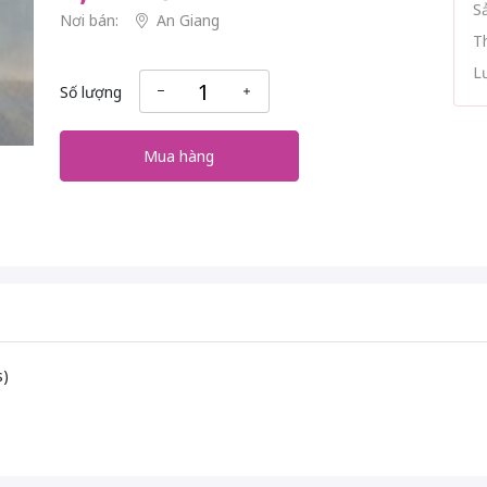
S
Nơi bán:
An Giang
T
L
Số lượng
Mua hàng
s)