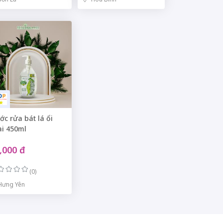
ớc rửa bát lá ổi
ai 450ml
,000 đ
(0)
Hưng Yên