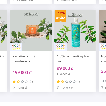
-17%
GIẢM
0ml
Xà bông nghệ
Nước súc miệng bạc
Nư
handmade
hà
ch
99,000 đ
55
199,000 đ
119,000 đ
(1)
(1)
Hưng Yên
Hưng Yên