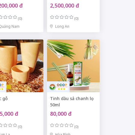
200,000 đ
2,500,000 đ
(0)
(0)
Quảng Nam
Long An
c gỗ
Tinh dầu sả chanh lọ
50ml
5,000 đ
80,000 đ
(0)
(0)
Sơn La
Hòa Bình