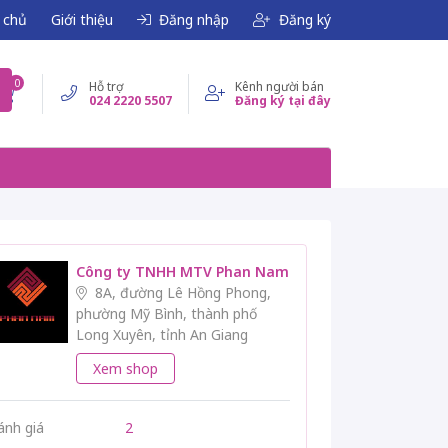
 chủ
Giới thiệu
Đăng nhập
Đăng ký
0
Hỗ trợ
Kênh người bán
024 2220 5507
Đăng ký tại đây
Công ty TNHH MTV Phan Nam
8A, đường Lê Hồng Phong,
phường Mỹ Bình, thành phố
Long Xuyên, tỉnh An Giang
Xem shop
ánh giá
2