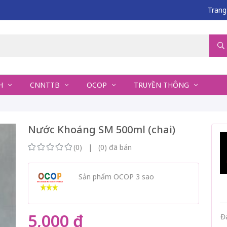
Trang
NH
CNNTTB
OCOP
TRUYỀN THÔNG
Nước Khoáng SM 500ml (chai)
(0) | (0) đã bán
Sản phẩm OCOP 3 sao
5,000 đ
Đ