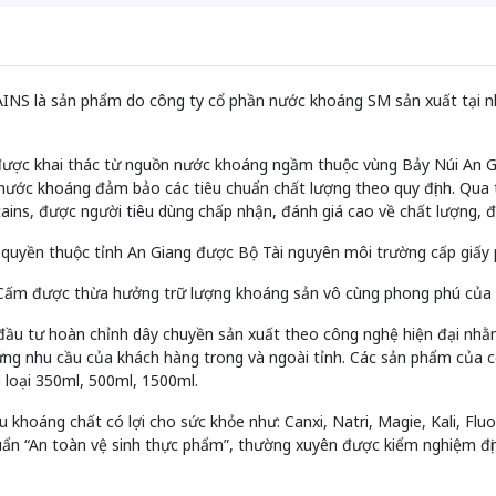
NS là sản phẩm do công ty cổ phần nước khoáng SM sản xuất tại n
được khai thác từ nguồn nước khoáng ngầm thuộc vùng Bảy Núi An G
nước khoáng đảm bảo các tiêu chuẩn chất lượng theo quy định. Qua 
ns, được người tiêu dùng chấp nhận, đánh giá cao về chất lượng, độ
 quyền thuộc tỉnh An Giang được Bộ Tài nguyên môi trường cấp giấy 
 Cấm được thừa hưởng trữ lượng khoáng sản vô cùng phong phú của 
ầu tư hoàn chỉnh dây chuyền sản xuất theo công nghệ hiện đại nhằm
ng nhu cầu của khách hàng trong và ngoài tỉnh. Các sản phẩm của 
i loại 350ml, 500ml, 1500ml.
hoáng chất có lợi cho sức khỏe như: Canxi, Natri, Magie, Kali, Fluo
ẩn “An toàn vệ sinh thực phẩm”, thường xuyên được kiểm nghiệm định