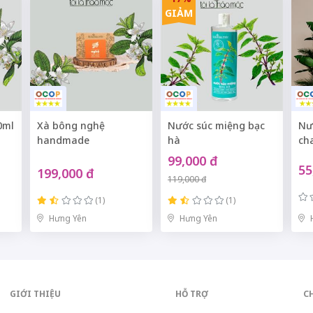
GIẢM
0ml
Xà bông nghệ
Nước súc miệng bạc
Nư
handmade
hà
ch
99,000 đ
55
199,000 đ
119,000 đ
(1)
(1)
Hưng Yên
Hưng Yên
GIỚI THIỆU
HỖ TRỢ
C