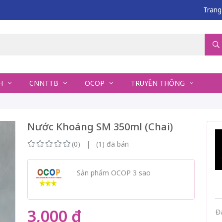
Trang
NH
CNNTTB
OCOP
TRUYỀN THÔNG
Nước Khoáng SM 350ml (Chai)
(0) | (1) đã bán
Sản phẩm OCOP 3 sao
3,000 đ
Đ