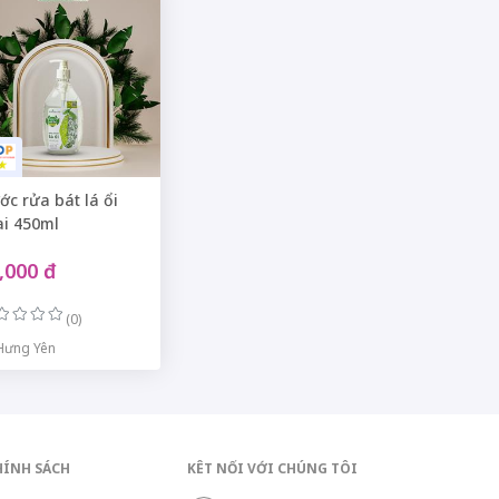
ớc rửa bát lá ổi
ai 450ml
,000 đ
(0)
Hưng Yên
HÍNH SÁCH
KÊT NỐI VỚI CHÚNG TÔI