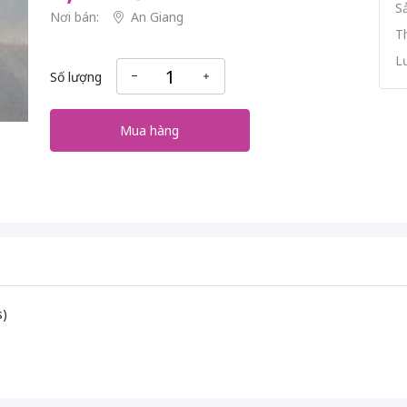
S
Nơi bán:
An Giang
T
L
Số lượng
Mua hàng
s)