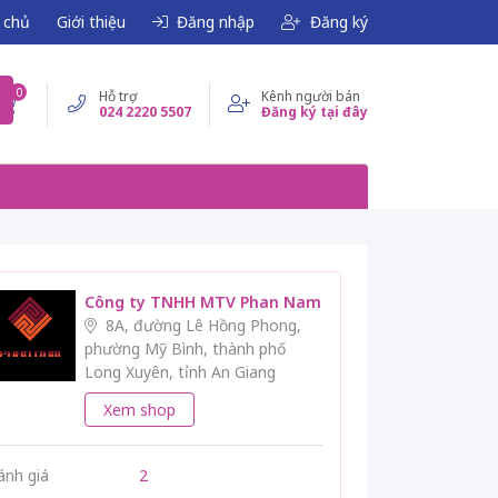
 chủ
Giới thiệu
Đăng nhập
Đăng ký
0
Hỗ trợ
Kênh người bán
024 2220 5507
Đăng ký tại đây
Công ty TNHH MTV Phan Nam
8A, đường Lê Hồng Phong,
phường Mỹ Bình, thành phố
Long Xuyên, tỉnh An Giang
Xem shop
ánh giá
2