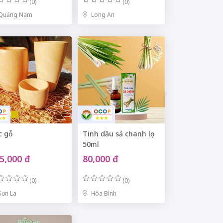
(0)
(0)
Quảng Nam
Long An
c gỗ
Tinh dầu sả chanh lọ
50ml
5,000 đ
80,000 đ
(0)
(0)
Sơn La
Hòa Bình