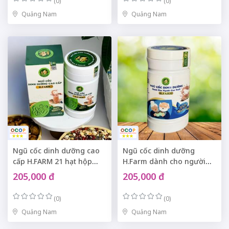
(0)
(0)
Quảng Nam
Quảng Nam
Ngũ cốc dinh dưỡng cao
Ngũ cốc dinh dưỡng
cấp H.FARM 21 hạt hộp
H.Farm dành cho người
500gr
cao tuổi 16 hạt hộp 500gr
205,000 đ
205,000 đ
(0)
(0)
Quảng Nam
Quảng Nam