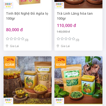
Tinh Bột Nghệ Đỏ Agila lọ
Trà Linh Lăng hòa tan
100gr
100gr
110,000 đ
80,000 đ
140,000 đ
(0)
(0)
Gia Lai
Gia Lai
-21%
-22%
GIẢM
GIẢM