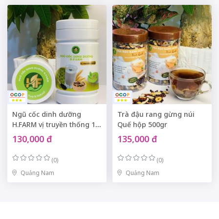
Ngũ cốc dinh dưỡng
Trà đậu rang gừng núi
H.FARM vị truyền thống 14
Quế hộp 500gr
hạt hộp 500gr
130,000 đ
135,000 đ
(0)
(0)
Quảng Nam
Quảng Nam