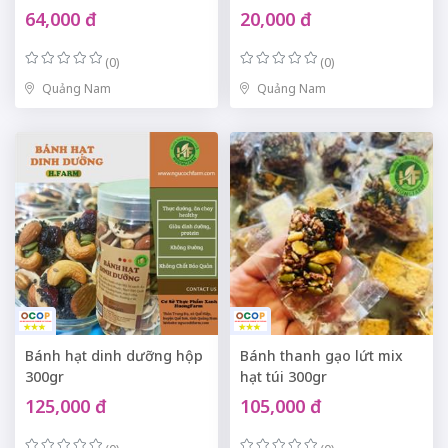
64,000 đ
20,000 đ
(0)
(0)
Quảng Nam
Quảng Nam
Bánh hạt dinh dưỡng hộp
Bánh thanh gạo lứt mix
300gr
hạt túi 300gr
125,000 đ
105,000 đ