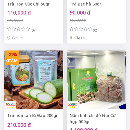
Trà Hoa Cúc Chi 50gr
Trà Bạc hà 30gr
110,000 đ
90,000 đ
140,000 đ
115,000 đ
(0)
(0)
Gia Lai
Gia Lai
-21%
GIẢM
Trà hòa tan Bí Đao 200gr
Nấm linh chi đỏ Núi Cờ
hộp 500gr
210,000 đ