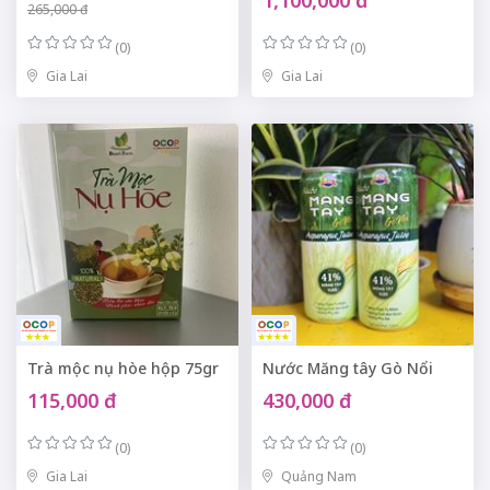
1,100,000 đ
265,000 đ
(0)
(0)
Gia Lai
Gia Lai
Trà mộc nụ hòe hộp 75gr
Nước Măng tây Gò Nổi
115,000 đ
430,000 đ
(0)
(0)
Gia Lai
Quảng Nam