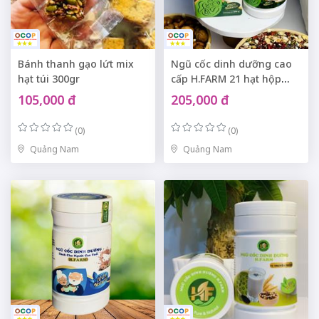
Bánh thanh gạo lứt mix
Ngũ cốc dinh dưỡng cao
hạt túi 300gr
cấp H.FARM 21 hạt hộp
500gr
105,000 đ
205,000 đ
(0)
(0)
Quảng Nam
Quảng Nam