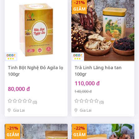
-21%
GIẢM
Tinh Bột Nghệ Đỏ Agila lọ
Trà Linh Lăng hòa tan
100gr
100gr
110,000 đ
80,000 đ
140,000 đ
(0)
(0)
Gia Lai
Gia Lai
-21%
-22%
GIẢM
GIẢM