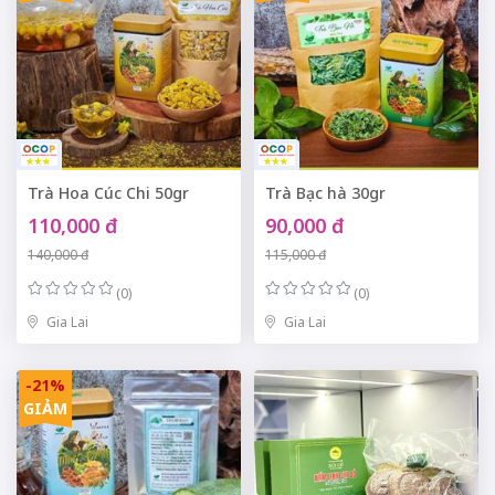
Trà Hoa Cúc Chi 50gr
Trà Bạc hà 30gr
110,000 đ
90,000 đ
140,000 đ
115,000 đ
(0)
(0)
Gia Lai
Gia Lai
-21%
GIẢM