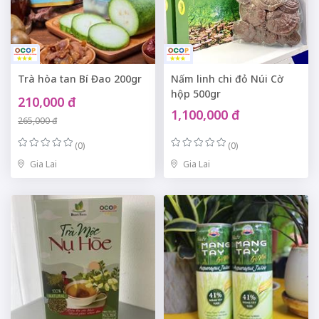
Trà hòa tan Bí Đao 200gr
Nấm linh chi đỏ Núi Cờ
hộp 500gr
210,000 đ
1,100,000 đ
265,000 đ
(0)
(0)
Gia Lai
Gia Lai