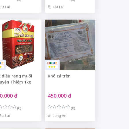
Gia Lai
Gia Lai
t điều rang muối
Khô cá trèn
uyễn Thiêm 1kg
0,000 đ
450,000 đ
(0)
(0)
Gia Lai
Long An