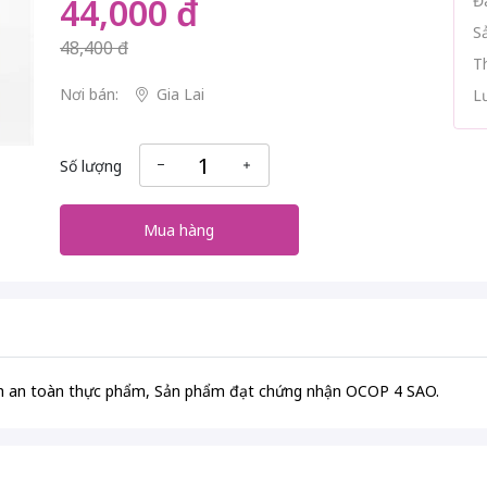
44,000 đ
Đ
S
48,400 đ
T
Nơi bán:
Gia Lai
L
Số lượng
Mua hàng
sinh an toàn thực phẩm, Sản phẩm đạt chứng nhận OCOP 4 SAO.