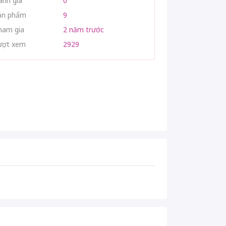
ánh giá
0
ản phẩm
9
ham gia
2 năm trước
ượt xem
2929