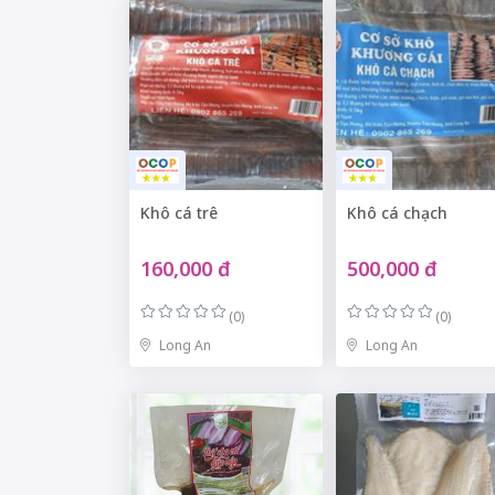
Khô cá trê
Khô cá chạch
160,000 đ
500,000 đ
(0)
(0)
Long An
Long An