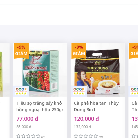
-9%
-9%
-9
GIẢM
GIẢM
GI
y
Tiêu sọ trắng sấy khô
Cà phê hòa tan Thùy
Cà 
hồng ngoại hộp 250gr
Dung 3in1
Th
77,000 đ
120,000 đ
13
85,000 đ
132,000 đ
145
(0)
(0)