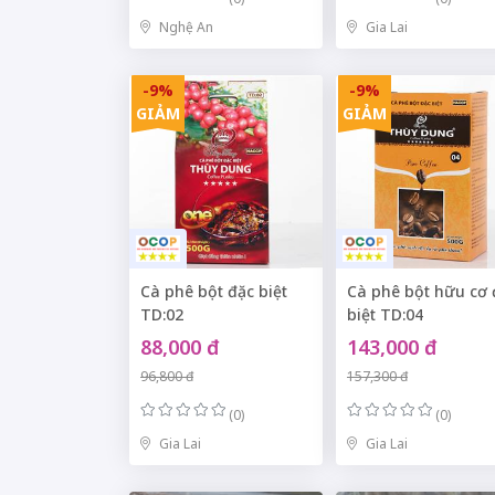
Nghệ An
Gia Lai
-9%
-9%
GIẢM
GIẢM
Cà phê bột đặc biệt
Cà phê bột hữu cơ 
TD:02
biệt TD:04
88,000 đ
143,000 đ
96,800 đ
157,300 đ
(0)
(0)
Gia Lai
Gia Lai