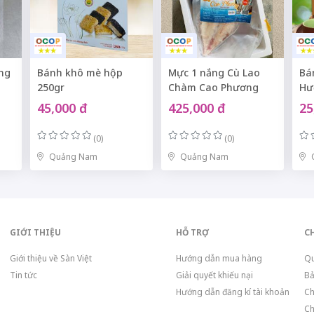
ng
Bánh khô mè hộp
Mực 1 nắng Cù Lao
Bá
250gr
Chàm Cao Phương
Hư
45,000 đ
425,000 đ
25
(0)
(0)
Quảng Nam
Quảng Nam
GIỚI THIỆU
HỖ TRỢ
C
Giới thiệu về Sàn Việt
Hướng dẫn mua hàng
Qu
Tin tức
Giải quyết khiếu nại
Bả
Hướng dẫn đăng kí tài khoản
Ch
Ch