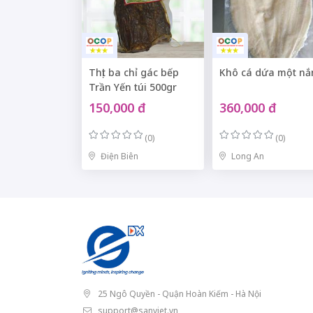
Thịt ba chỉ gác bếp
Khô cá dứa một nắ
Trần Yến túi 500gr
150,000 đ
360,000 đ
(0)
(0)
Điện Biên
Long An
25 Ngô Quyền - Quận Hoàn Kiếm - Hà Nội
support@sanviet.vn