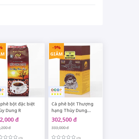
%
-9%
ẢM
GIẢM
phê bột đặc biệt
Cà phê bột Thượng
ùy Dung R
hạng Thùy Dung
TD:07
2,000 đ
302,500 đ
,200 đ
333,000 đ
(0)
(0)