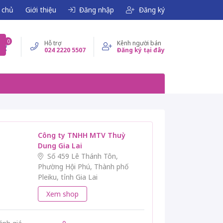
 chủ
Giới thiệu
Đăng nhập
Đăng ký
0
Hỗ trợ
Kênh người bán
024 2220 5507
Đăng ký tại đây
Công ty TNHH MTV Thuỳ
Dung Gia Lai
Số 459 Lê Thánh Tôn,
Phường Hội Phú, Thành phố
Pleiku, tỉnh Gia Lai
Xem shop