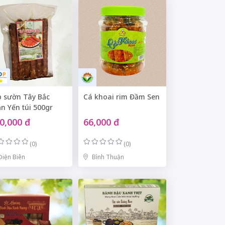
p sườn Tây Bắc
Cá khoai rim Đầm Sen
n Yến túi 500gr
0,000 đ
66,000 đ
(0)
(0)
Điện Biên
Bình Thuận