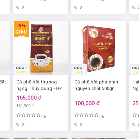
Gia Lai
Gia Lai
-9%
GIẢM
đặc
Cà phê bột thượng
Cà phê bột pha phin
Hạ
hạng Thùy Dung - HP
nguyên chất 500gr
Ng
165,000 đ
100,000 đ
25
181,500 đ
(0)
(0)
Gia Lai
Gia Lai