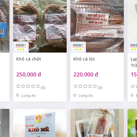
Khô cá chốt
Khô cá lóc
Lạ
Trầ
250,000 đ
220,000 đ
15
(0)
(0)
Long An
Long An