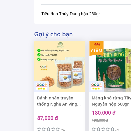
Tiêu đen Thùy Dung hộp 250gr.
Gợi ý cho bạn
-9%
GIẢM
Bánh nhãn truyền
Măng khô rừng Tâ
thống Nghệ An vị ngọt
Nguyên hộp 500gr
dịu túi zip 500gr
180,000 đ
87,000 đ
198,000 đ
(0)
(0)